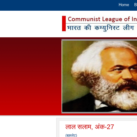
Home
B
लाल सलाम, अंक-27
(बुकलेट)