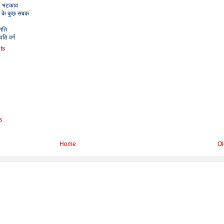
दी भटकाव
ति के कुछ सबक
 गति
ति वर्ग
ts
s
Home
Ol
Powered by:
Eros Software
| Knowledge:
Latest India News