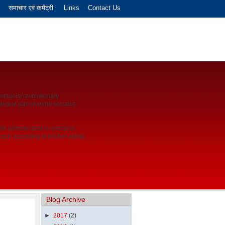
समाचार एवं कमेंट्री
Links
Contact Us
mmunist revolutionary
tegral part of world socialist
s ultimate goal is classless
ch according to his/her ability,
Blog Archive
►
2017
(2)