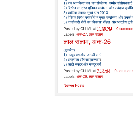
1) बाब अवाकिएन का ‘नव संश्लेषण’: गम्भीर संशोधनवा
2) ब्रिटेन का ट्रेड यूनियन आंदोलन और सर्वहारा क्रां
3) आर्थिक संकटः सूरते हाल 2013
4) वैश्विक विरोध् प्रदर्शनों में मुखर प्रवृत्तियां और उनकी
5) फासीवादी मोदी का ‘विकास’ मॉडल और भारतीय पूंजीप
Posted by
CLI-ML
at
11:35 PM
0 commen
Labels:
अंक-27
,
लाल सलाम
लाल सलाम, अंक-26
(बुकलेट)
1) मजदूर वर्ग और उसकी पार्टी
2) अफ्रीका और साम्राज्यवा
द
3) आटो सेक्टर और मजदूर वर्ग
Posted by
CLI-ML
at
7:12 AM
0 comment
Labels:
अंक-26
,
लाल सलाम
Newer Posts