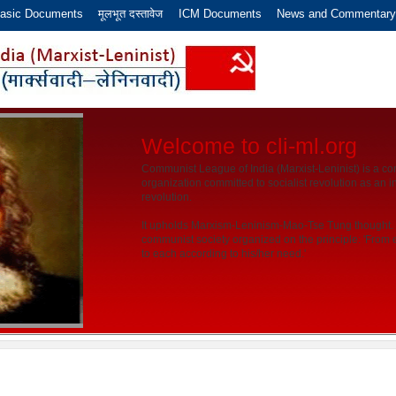
asic Documents
मूलभूत दस्तावेज
ICM Documents
News and Commentary
Welcome to cli-ml.org
Communist League of India (Marxist-Leninist) is a co
organization committed to socialist revolution as an in
revolution.
It upholds Marxism-Leninism-Mao-Tse Tung thought. It
communist society organized on the principle: 'From ea
to each according to his/her need.'